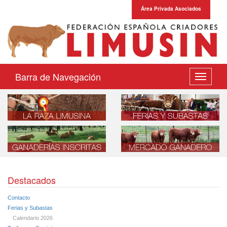
Área Privada Asociados
Barra de Navegación
Desplega
navegaci
Destacados
Contacto
Ferias y Subastas
Calendario 2026