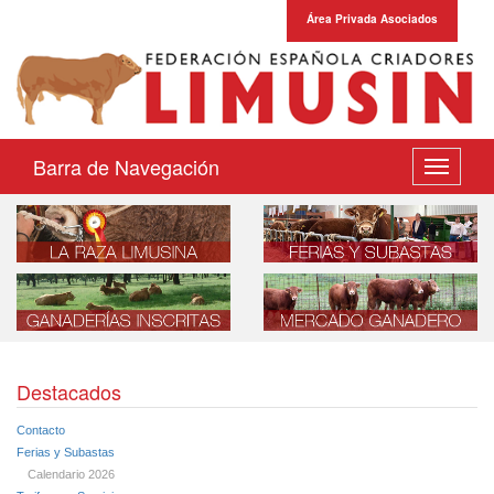
Área Privada Asociados
Barra de Navegación
Desplega
navegaci
Destacados
Contacto
Ferias y Subastas
Calendario 2026