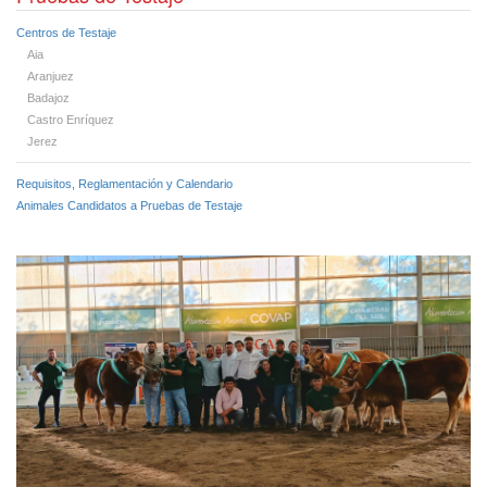
Centros de Testaje
Aia
Aranjuez
Badajoz
Castro Enríquez
Jerez
Requisitos, Reglamentación y Calendario
Animales Candidatos a Pruebas de Testaje