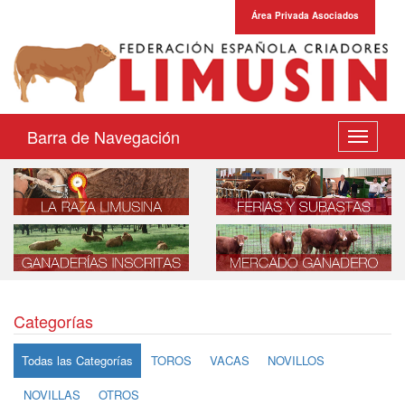
Área Privada Asociados
Barra de Navegación
Desplega
navegaci
Categorías
Todas las Categorías
TOROS
VACAS
NOVILLOS
NOVILLAS
OTROS