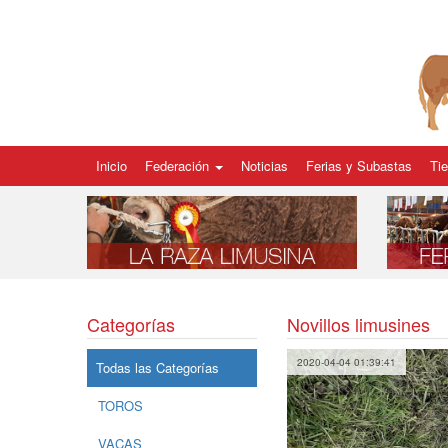
Inicio
Federación
Noticias
Ferias y Subastas
Ti
Categorías
Novillos limusines
2020-04-04 01:39:41
Todas las Categorías
TOROS
VACAS