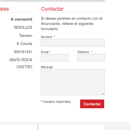
ales
Contactar
Si desea ponerse en contacto con el
A convenir€
Anunciante, rellene el siguiente
NOVILLOS
formulario:
Teixeiro
Nombre
*
A Coruña
605161431
Email
*
Teléfono
*
DAVID ROCA
CASTRO
Mensaje
Campos requeridos.
*