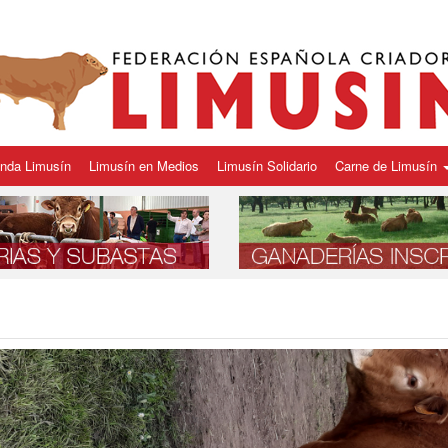
enda Limusín
Limusín en Medios
Limusín Solidario
Carne de Limusín