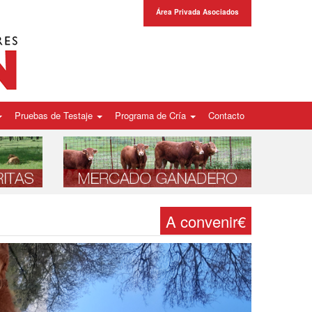
Área Privada Asociados
Pruebas de Testaje
Programa de Cría
Contacto
A convenir€