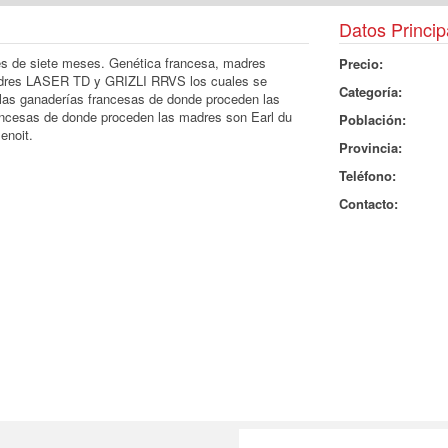
Datos Princip
es de siete meses. Genética francesa, madres
Precio:
adres LASER TD y GRIZLI RRVS los cuales se
Categoría:
las ganaderías francesas de donde proceden las
ancesas de donde proceden las madres son Earl du
Población:
enoit.
Provincia:
Teléfono:
Contacto: